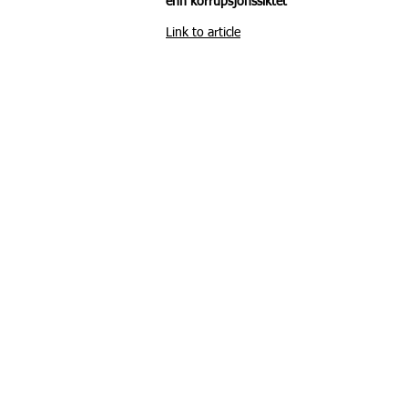
enn korrupsjonssiktet
Link to article