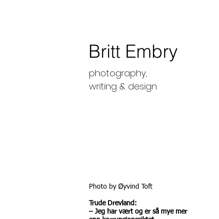
Britt Embry
photography,
writing &
design
Photo by Øyvind Toft
Trude Drevland:
– Jeg har vært og er så mye mer