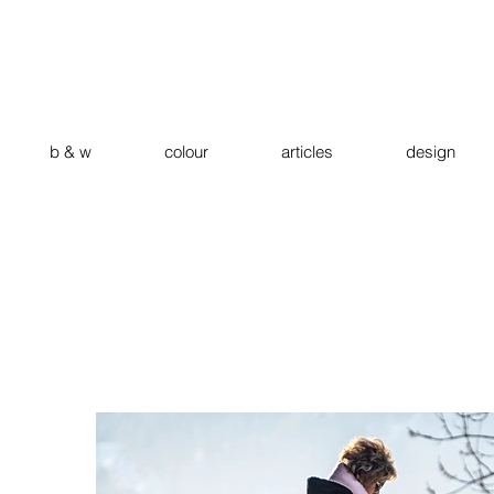
b & w
colour
articles
design